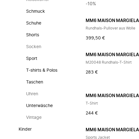
-10%
Schmuck
MM6 MAISON MARGIEL
Schuhe
Rundhals-Pullover aus Wolle
Shorts
399,50 €
Socken
MM6 MAISON MARGIEL
Sport
M20048 Rundhals-T-Shirt
T-shirts & Polos
283 €
Taschen
Uhren
MM6 MAISON MARGIEL
T-Shirt
Unterwäsche
244 €
Vintage
Kinder
MM6 MAISON MARGIEL
Sports Jacket