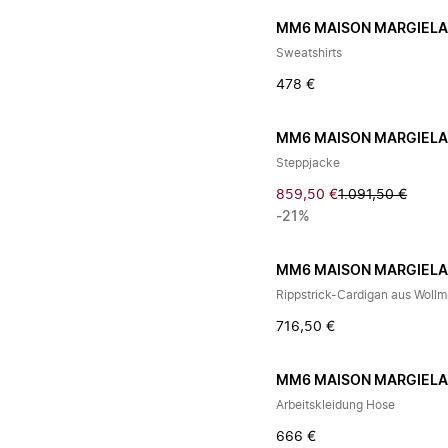
MM6 MAISON MARGIEL
Sweatshirts
478 €
MM6 MAISON MARGIEL
Steppjacke
859,50 €
1.091,50 €
-21%
MM6 MAISON MARGIEL
Rippstrick-Cardigan aus Woll
716,50 €
MM6 MAISON MARGIEL
Arbeitskleidung Hose
666 €