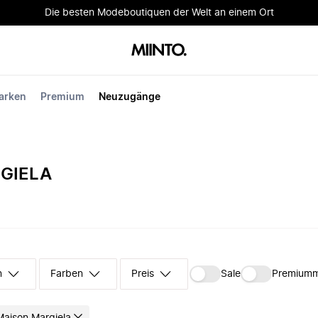
Die besten Modeboutiquen der Welt an einem Ort
arken
Premium
Neuzugänge
GIELA
n
Farben
Preis
Sale
Premium