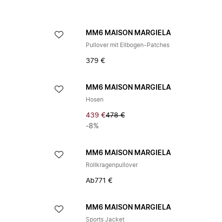
A
MM6 MAISON MARGIELA
Pullover mit Ellbogen-Patches
379 €
A
MM6 MAISON MARGIELA
Hosen
439 €
478 €
-8%
A
MM6 MAISON MARGIELA
Rollkragenpullover
Ab
771 €
A
MM6 MAISON MARGIELA
Sports Jacket