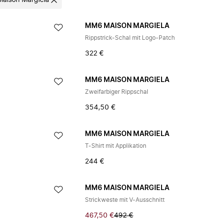
aison Margiela
A
MM6 MAISON MARGIELA
Rippstrick-Schal mit Logo-Patch
322 €
A
MM6 MAISON MARGIELA
Zweifarbiger Rippschal
354,50 €
A
MM6 MAISON MARGIELA
T-Shirt mit Applikation
244 €
A
MM6 MAISON MARGIELA
Strickweste mit V-Ausschnitt
467,50 €
492 €