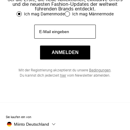
und die neuesten Fashion-Updates der weltweit
führenden Brands entdeckt.
Ich mag Damenmode
Ich mag Männermode
ANMELDEN
Mit der Registrierung akzeptierst du unsere
Bedingungen
.
Du kannst dich jederzeit
hier
vom Newsletter abmelden.
Sie kaufen ein von
Miinto Deutschland