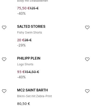
Body mit Strasssteinen
75,50 €
125 €
-40%
SALTED STORIES
Fishy Swim Shorts
20 €
28 €
-29%
PHILIPP PLEIN
Logo Shorts
93 €
154,50 €
-40%
MC2 SAINT BARTH
Bikini-Set mit Zebra-Print
80,50 €