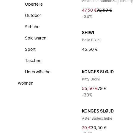
Amandine Badeanzug, einteili
Oberteile
47,50 €
72,50 €
Outdoor
-34%
Schuhe
SHIWI
Spielwaren
Bella Bikini
Sport
45,50 €
Taschen
Unterwäsche
KONGES SLØJD
Kitty Bikini
Wohnen
55,50 €
79 €
-30%
KONGES SLØJD
Aster Badeschuhe
20 €
30,50 €