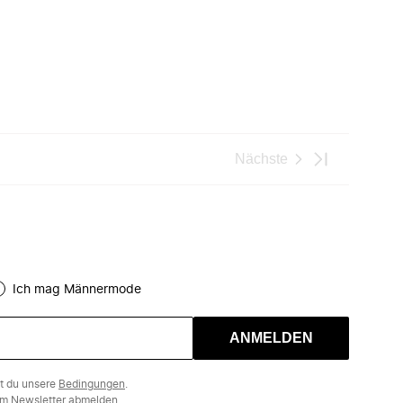
Nächste
Ich mag Männermode
ANMELDEN
st du unsere
Bedingungen
.
m Newsletter abmelden.