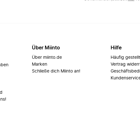
Über Miinto
Hilfe
Über miinto.de
Häufig gestell
Marken
Vertrag wider
aben
Schließe dich Miinto an!
Geschäftsbed
Kundenservic
nd
uns!