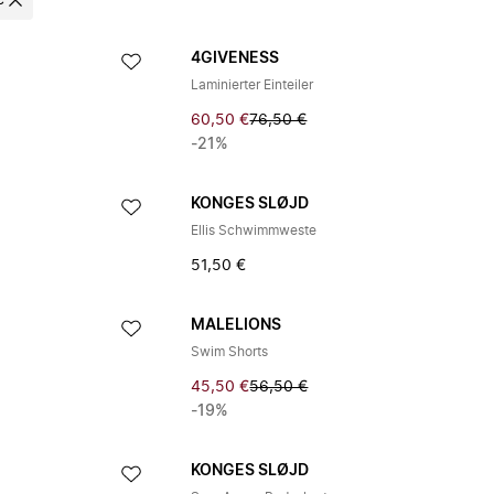
e
4GIVENESS
Laminierter Einteiler
60,50 €
76,50 €
-21%
KONGES SLØJD
Ellis Schwimmweste
51,50 €
MALELIONS
Swim Shorts
45,50 €
56,50 €
-19%
KONGES SLØJD