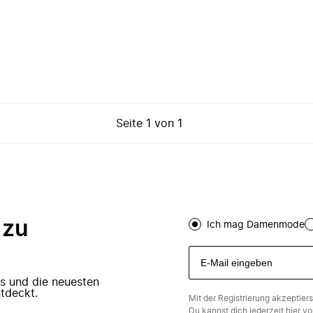
Seite
1
von
1
 zu
Ich mag Damenmode
ers und die neuesten
tdeckt.
Mit der Registrierung akzeptier
Du kannst dich jederzeit
hier
vo