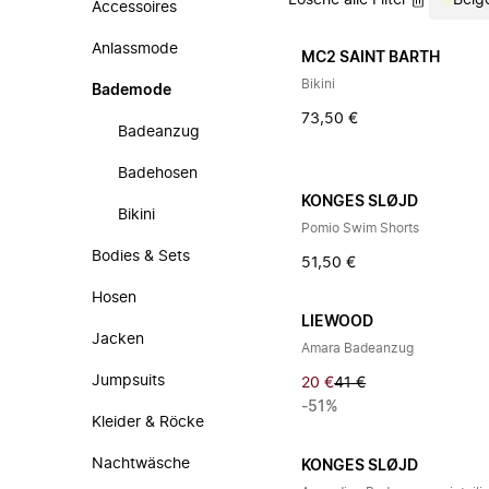
Lösche alle Filter
Beig
Accessoires
Anlassmode
MC2 SAINT BARTH
Bikini
Bademode
73,50 €
Badeanzug
Badehosen
KONGES SLØJD
Bikini
Pomio Swim Shorts
Bodies & Sets
51,50 €
Hosen
LIEWOOD
Jacken
Amara Badeanzug
Jumpsuits
20 €
41 €
-51%
Kleider & Röcke
Nachtwäsche
KONGES SLØJD