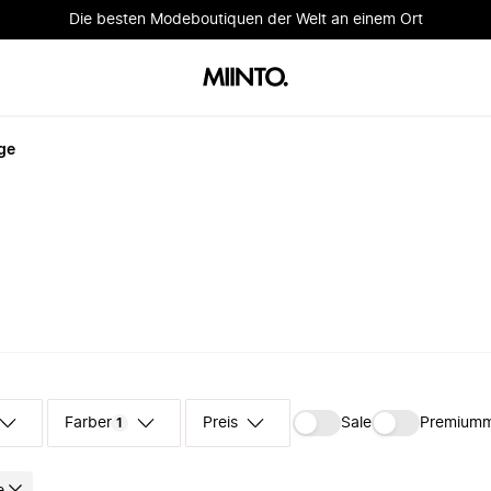
Die besten Modeboutiquen der Welt an einem Ort
ge
Farben
Preis
Sale
Premium
1