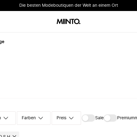
Die besten Modeboutiquen der Welt an einem Ort
ge
n
Farben
Preis
Sale
Premium