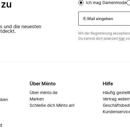
 zu
Ich mag Damenmode
ers und die neuesten
tdeckt.
Mit der Registrierung akzeptier
Du kannst dich jederzeit
hier
vo
Über Miinto
Hilfe
Über miinto.de
Häufig gestell
Marken
Vertrag wider
aben
Schließe dich Miinto an!
Geschäftsbed
Kundenservic
nd