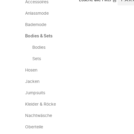
Lösche alle Filter
P.A.R.
Accessoires
Anlassmode
Bademode
Bodies & Sets
Bodies
Sets
Hosen
Jacken
Jumpsuits
Kleider & Röcke
Nachtwäsche
Oberteile