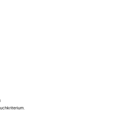
n
uchkriterium.