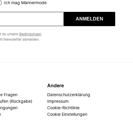
Ich mag Männermode
ANMELDEN
st du unsere
Bedingungen
.
m Newsletter abmelden.
Andere
te Fragen
Datenschutzerklärung
rufen (Rückgabe)
Impressum
ingungen
Cookie-Richtlinie
e
Cookie Einstellungen