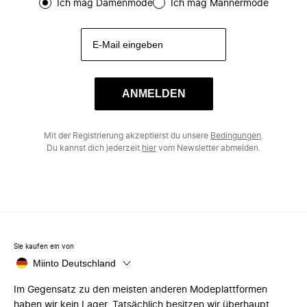
Ich mag Damenmode
Ich mag Männermode
ANMELDEN
Mit der Registrierung akzeptierst du unsere
Bedingungen
.
Du kannst dich jederzeit
hier
vom Newsletter abmelden.
Sie kaufen ein von
Miinto Deutschland
Im Gegensatz zu den meisten anderen Modeplattformen
haben wir kein Lager. Tatsächlich besitzen wir überhaupt