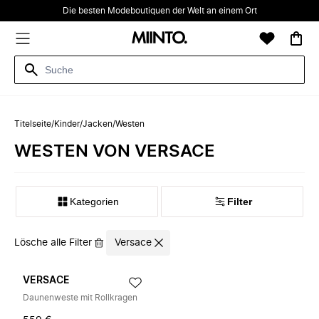
Die besten Modeboutiquen der Welt an einem Ort
Titelseite
/
Kinder
/
Jacken
/
Westen
WESTEN VON VERSACE
Kategorien
Filter
Lösche alle Filter
Versace
VERSACE
Daunenweste mit Rollkragen