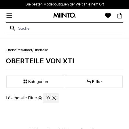
Die besten Modeboutiquen der Welt an einem Ort
Titelseite
/
Kinder
/
Oberteile
OBERTEILE VON XTI
Kategorien
Filter
Lösche alle Filter
Xti