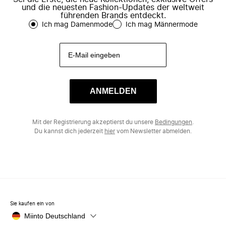
und die neuesten Fashion-Updates der weltweit
führenden Brands entdeckt.
Ich mag Damenmode
Ich mag Männermode
ANMELDEN
Mit der Registrierung akzeptierst du unsere
Bedingungen
.
Du kannst dich jederzeit
hier
vom Newsletter abmelden.
Sie kaufen ein von
Miinto Deutschland