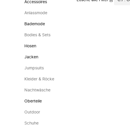
Lösche alle Filter
C.P. 
Accessoires
Anlassmode
Bademode
Bodies & Sets
Hosen
Jacken
Jumpsuits
Kleider & Röcke
Nachtwäsche
Oberteile
Outdoor
Schuhe