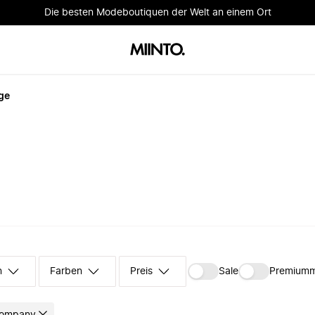
Die besten Modeboutiquen der Welt an einem Ort
ge
n
Farben
Preis
Sale
Premium