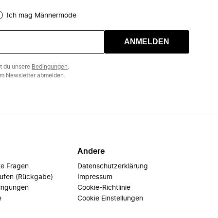
Ich mag Männermode
ANMELDEN
st du unsere
Bedingungen
.
m Newsletter abmelden.
Andere
te Fragen
Datenschutzerklärung
rufen (Rückgabe)
Impressum
ingungen
Cookie-Richtlinie
e
Cookie Einstellungen