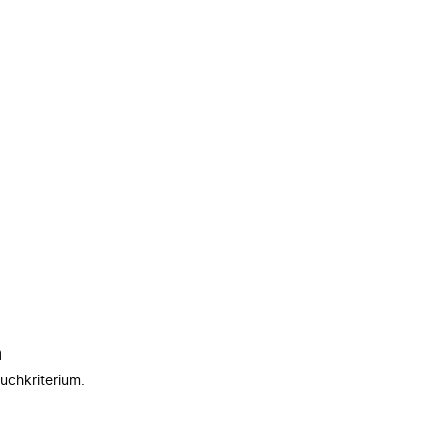
n
uchkriterium.