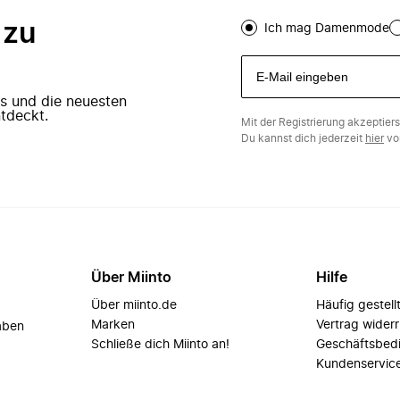
 zu
Ich mag Damenmode
ers und die neuesten
tdeckt.
Mit der Registrierung akzeptier
Du kannst dich jederzeit
hier
vo
Über Miinto
Hilfe
Über miinto.de
Häufig gestell
Marken
Vertrag wider
aben
Schließe dich Miinto an!
Geschäftsbed
Kundenservic