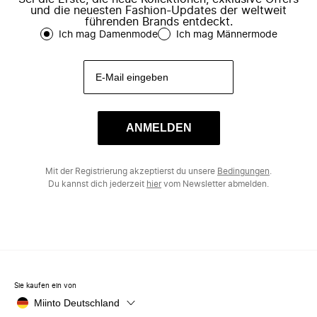
und die neuesten Fashion-Updates der weltweit
führenden Brands entdeckt.
Ich mag Damenmode
Ich mag Männermode
ANMELDEN
Mit der Registrierung akzeptierst du unsere
Bedingungen
.
Du kannst dich jederzeit
hier
vom Newsletter abmelden.
Sie kaufen ein von
Miinto Deutschland