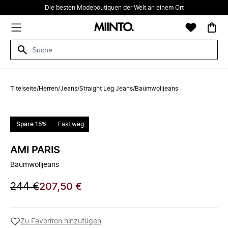
Die besten Modeboutiquen der Welt an einem Ort
Titelseite
/
Herren
/
Jeans
/
Straight Leg Jeans
/
Baumwolljeans
Spare 15%
Fast weg
AMI PARIS
Baumwolljeans
244 €
207,50 €
Zu Favoriten hinzufügen