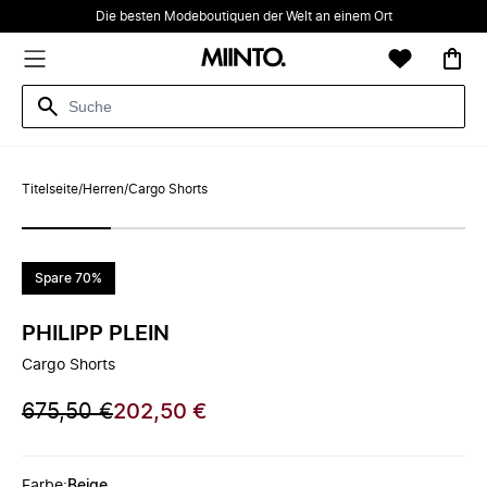
Die besten Modeboutiquen der Welt an einem Ort
Titelseite
/
Herren
/
Cargo Shorts
Spare 70%
PHILIPP PLEIN
Cargo Shorts
675,50 €
202,50 €
Farbe
:
Beige