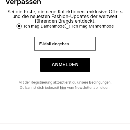
verpassen
Sei die Erste, die neue Kollektionen, exklusive Offers
und die neuesten Fashion-Updates der weltweit
führenden Brands entdeckt.
Ich mag Damenmode
Ich mag Männermode
ANMELDEN
Mit der Registrierung akzeptierst du unsere
Bedingungen
.
Du kannst dich jederzeit
hier
vom Newsletter abmelden.