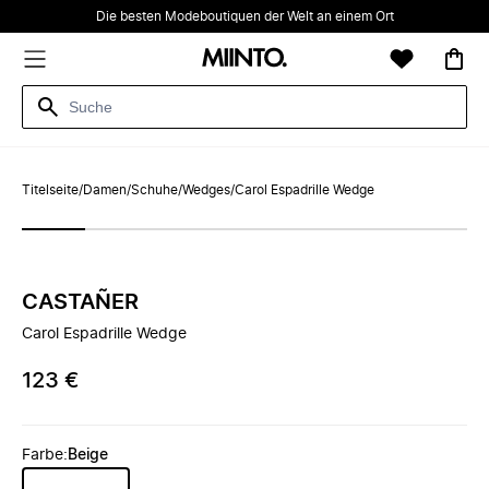
Die besten Modeboutiquen der Welt an einem Ort
Titelseite
/
Damen
/
Schuhe
/
Wedges
/
Carol Espadrille Wedge
CASTAÑER
Carol Espadrille Wedge
123 €
Farbe
:
Beige