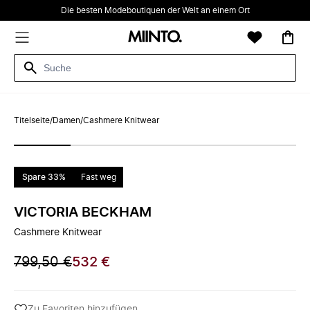
Die besten Modeboutiquen der Welt an einem Ort
Titelseite
/
Damen
/
Cashmere Knitwear
Spare 33%
Fast weg
VICTORIA BECKHAM
Cashmere Knitwear
799,50 €
532 €
Zu Favoriten hinzufügen