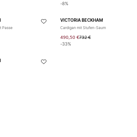
-8%
M
VICTORIA BECKHAM
it Passe
Cardigan mit Stufen-Saum
490,50 €
732 €
-33%
M