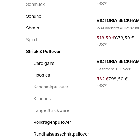
-33%
Schmuck
Schuhe
VICTORIA BECKHA
Shorts
V-Ausschnitt Pullover m
518,50 €
673,50 €
Sport
-23%
Strick & Pullover
VICTORIA BECKHA
Cardigans
Cashmere-Pullover
Hoodies
532 €
799,50 €
-33%
Kaschmirpullover
Kimonos
Lange Strickware
Rollkragenpullover
Rundhalsausschnittpullover