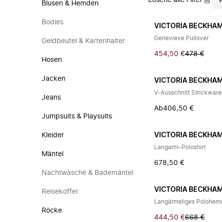
Lösche alle Filter
V
Blusen & Hemden
Bodies
VICTORIA BECKHA
Genevieve Pullover
Geldbeutel & Kartenhalter
454,50 €
478 €
Hosen
Jacken
VICTORIA BECKHA
V-Ausschnitt Strickware
Jeans
Ab
406,50 €
Jumpsuits & Playsuits
Kleider
VICTORIA BECKHA
Langarm-Poloshirt
Mäntel
678,50 €
Nachtwäsche & Bademäntel
VICTORIA BECKHA
Reisekoffer
Langärmeliges Polohem
Röcke
444,50 €
668 €