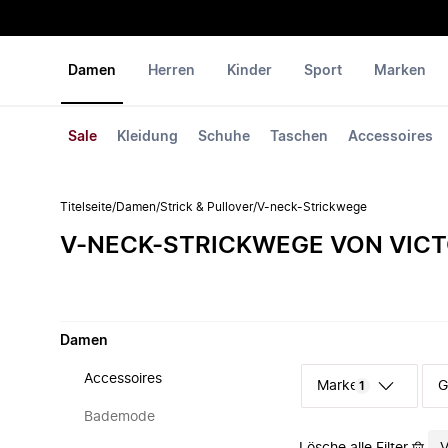
Damen
Herren
Kinder
Sport
Marken
Sale
Kleidung
Schuhe
Taschen
Accessoires
Titelseite
/
Damen
/
Strick & Pullover
/
V-neck-Strickwege
V-NECK-STRICKWEGE VON VIC
Damen
Accessoires
Marke
G
1
Bademode