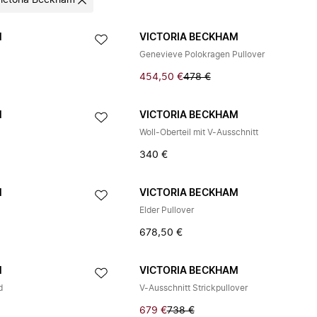
ictoria Beckham
M
VICTORIA BECKHAM
Genevieve Polokragen Pullover
454,50 €
478 €
M
VICTORIA BECKHAM
Woll-Oberteil mit V-Ausschnitt
340 €
M
VICTORIA BECKHAM
Elder Pullover
678,50 €
M
VICTORIA BECKHAM
d
V-Ausschnitt Strickpullover
679 €
738 €