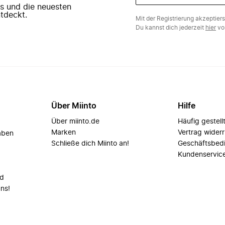
ers und die neuesten
tdeckt.
Mit der Registrierung akzeptier
Du kannst dich jederzeit
hier
vo
Über Miinto
Hilfe
Über miinto.de
Häufig gestell
Marken
Vertrag wider
aben
Schließe dich Miinto an!
Geschäftsbed
Kundenservic
nd
uns!