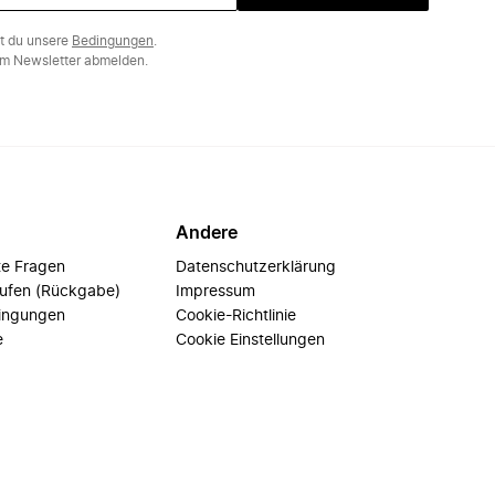
st du unsere
Bedingungen
.
m Newsletter abmelden.
Andere
te Fragen
Datenschutzerklärung
rufen (Rückgabe)
Impressum
ingungen
Cookie-Richtlinie
e
Cookie Einstellungen