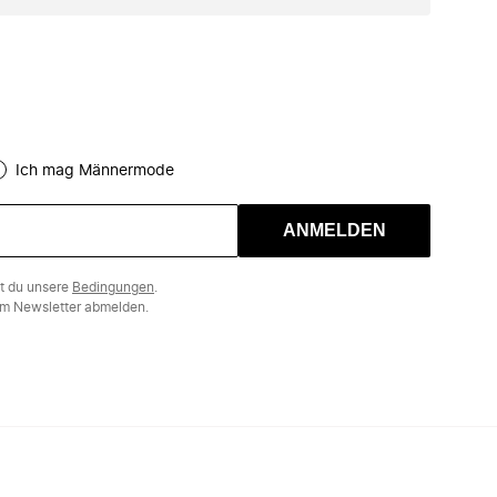
Ich mag Männermode
ANMELDEN
st du unsere
Bedingungen
.
m Newsletter abmelden.