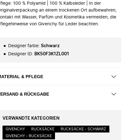
flege: 100 % Polyamid | 100 % Kalbsleder | In der
riginalverpackung an einem trockenen Ort aufbewahren;
ontakt mit Wasser, Parfüm und Kosmetika vermeiden; die
flegehinweise von Givenchy für Leder beachten.
Designer farbe
:
Schwarz
Designer ID
:
BK50F3K1ZL001
MATERIAL & PFLEGE
VERSAND & RÜCKGABE
VERWANDTE KATEGORIEN
GIVENCHY
RUCKSÄCKE
RUCKSÄCKE - SCHWARZ
GIVENCHY - RUCKSÄCKE