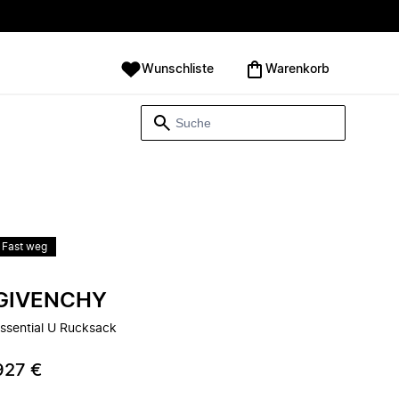
Wunschliste
Warenkorb
Fast weg
GIVENCHY
ssential U Rucksack
927 €