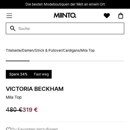
Die besten Modeboutiquen der Welt an einem Ort
Titelseite
/
Damen
/
Strick & Pullover
/
Cardigans
/
Mila Top
Spare 34%
Fast weg
VICTORIA BECKHAM
Mila Top
480 €
319 €
Zu Favoriten hinzufügen