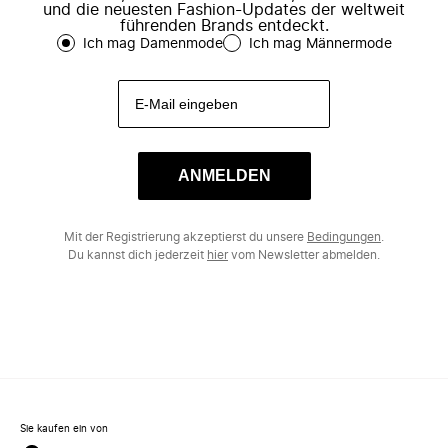
und die neuesten Fashion-Updates der weltweit
führenden Brands entdeckt.
Ich mag Damenmode
Ich mag Männermode
ANMELDEN
Mit der Registrierung akzeptierst du unsere
Bedingungen
.
Du kannst dich jederzeit
hier
vom Newsletter abmelden.
Sie kaufen ein von