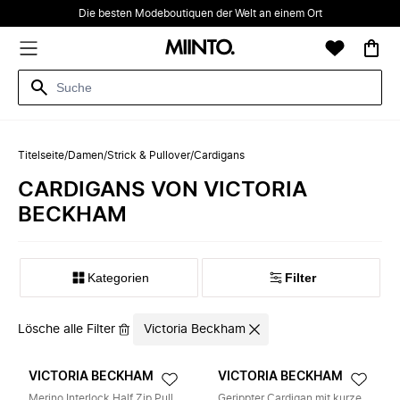
Die besten Modeboutiquen der Welt an einem Ort
Titelseite
/
Damen
/
Strick & Pullover
/
Cardigans
CARDIGANS VON VICTORIA
BECKHAM
Kategorien
Filter
Lösche alle Filter
Victoria Beckham
VICTORIA BECKHAM
VICTORIA BECKHAM
Merino Interlock Half Zip Pullover
Gerippter Cardigan mit kurzen Ärmeln