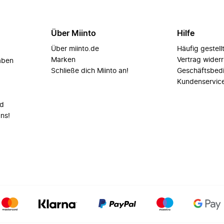
Über Miinto
Hilfe
Über miinto.de
Häufig gestell
Marken
Vertrag wider
aben
Schließe dich Miinto an!
Geschäftsbed
Kundenservic
nd
uns!