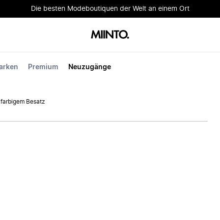
Die besten Modeboutiquen der Welt an einem Ort
arken
Premium
Neuzugänge
eifarbigem Besatz