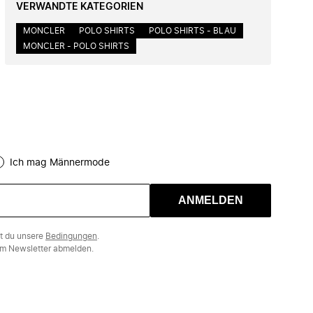
VERWANDTE KATEGORIEN
MONCLER
POLO SHIRTS
POLO SHIRTS - BLAU
MONCLER - POLO SHIRTS
Ich mag Männermode
ANMELDEN
st du unsere
Bedingungen
.
m Newsletter abmelden.