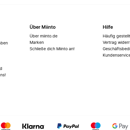
Über Miinto
Hilfe
Über miinto.de
Häufig gestell
Marken
Vertrag wider
aben
Schließe dich Miinto an!
Geschäftsbed
Kundenservic
nd
uns!