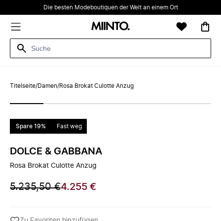
Die besten Modeboutiquen der Welt an einem Ort
Titelseite
/
Damen
/
Rosa Brokat Culotte Anzug
Spare 19%
Fast weg
DOLCE & GABBANA
Rosa Brokat Culotte Anzug
5.235,50 €
4.255 €
Zu Favoriten hinzufügen