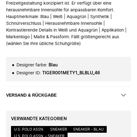
Freizeitgestaltung konzipiert ist. Er verfügt über eine
herausnehmbare Innensohle für anpassbaren Komfort.
Hauptmerkmale: Blau | Weiß | Aquagrün | Synthetik |
Schnürverschluss | Herausnehmbare Innensohle |
Kontrastierende Details in Weiß und Aquagrün | Applikation |
Markenlogo | Maße & Passform: Fällt größengerecht aus
(wählen Sie Ihre übliche Schuhgröße)
Designer farbe
:
Blau
Designer ID
:
TIGER001METY1_BLBLU_46
VERSAND & RÜCKGABE
VERWANDTE KATEGORIEN
U.S. POLO ASSN.
SNEAKER
SNEAKER - BLAU
U.S. POLO ASSN. - SNEAKER