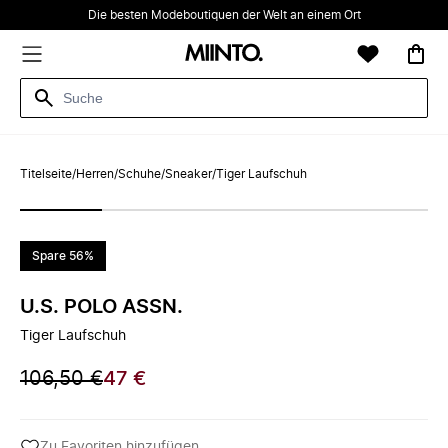
Die besten Modeboutiquen der Welt an einem Ort
Titelseite
/
Herren
/
Schuhe
/
Sneaker
/
Tiger Laufschuh
Spare 56%
U.S. POLO ASSN.
Tiger Laufschuh
106,50 €
47 €
Zu Favoriten hinzufügen