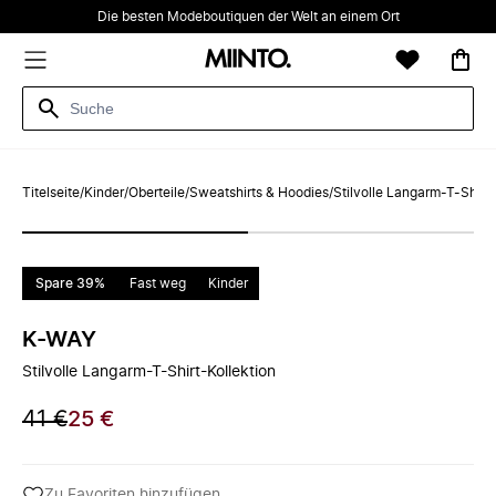
Die besten Modeboutiquen der Welt an einem Ort
Titelseite
/
Kinder
/
Oberteile
/
Sweatshirts & Hoodies
/
Stilvolle Langarm-T-Shirt-
Spare 39%
Fast weg
Kinder
K-WAY
Stilvolle Langarm-T-Shirt-Kollektion
41 €
25 €
Zu Favoriten hinzufügen