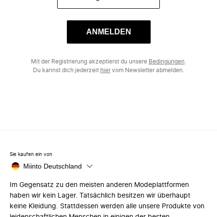
ANMELDEN
Mit der Registrierung akzeptierst du unsere
Bedingungen
.
Du kannst dich jederzeit
hier
vom Newsletter abmelden.
Sie kaufen ein von
Miinto Deutschland
Im Gegensatz zu den meisten anderen Modeplattformen
haben wir kein Lager. Tatsächlich besitzen wir überhaupt
keine Kleidung. Stattdessen werden alle unsere Produkte von