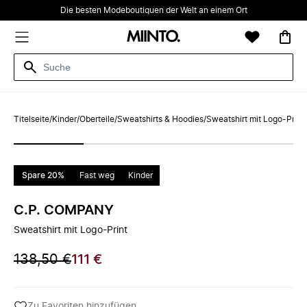
Die besten Modeboutiquen der Welt an einem Ort
Titelseite
/
Kinder
/
Oberteile
/
Sweatshirts & Hoodies
/
Sweatshirt mit Logo-Print
Spare 20%
Fast weg
Kinder
C.P. COMPANY
Sweatshirt mit Logo-Print
138,50 €
111 €
Zu Favoriten hinzufügen