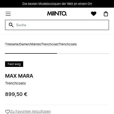
Die besten Modeboutiquen der Welt an einem Ort
Titelseite
/
Damen
/
Mäntel
/
Trenchcoat
/
Trenchcoats
Fast weg
MAX MARA
Trenchcoats
899,50 €
Zu Favoriten hinzufügen