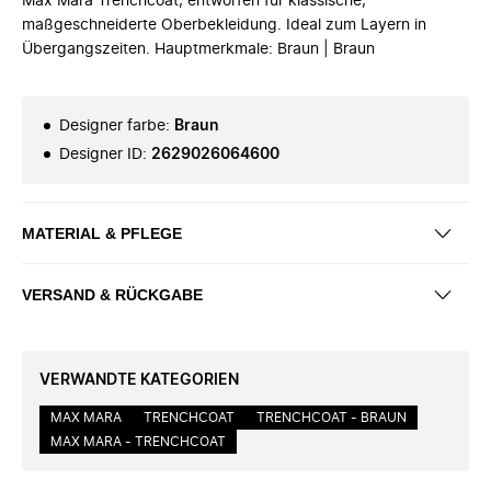
Max Mara Trenchcoat, entworfen für klassische,
maßgeschneiderte Oberbekleidung. Ideal zum Layern in
Übergangszeiten. Hauptmerkmale: Braun | Braun
Designer farbe
:
Braun
Designer ID
:
2629026064600
MATERIAL & PFLEGE
VERSAND & RÜCKGABE
VERWANDTE KATEGORIEN
MAX MARA
TRENCHCOAT
TRENCHCOAT - BRAUN
MAX MARA - TRENCHCOAT