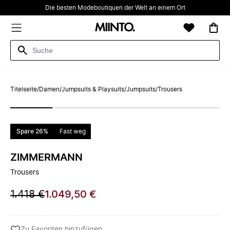
Die besten Modeboutiquen der Welt an einem Ort
Titelseite
/
Damen
/
Jumpsuits & Playsuits
/
Jumpsuits
/
Trousers
Spare 26%
Fast weg
ZIMMERMANN
Trousers
1.418 €
1.049,50 €
Zu Favoriten hinzufügen