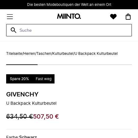
Die besten Modeboutiquen der Welt an einem Ort
Titelseite
/
Herren
/
Taschen
/
Kulturbeutel
/
U Backpack Kulturbeutel
Spare 20%
Fast weg
GIVENCHY
U Backpack Kulturbeutel
634,50 €
507,50 €
Farbe
:
Schwarz