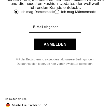
und die neuesten Fashion-Updates der weltweit
führenden Brands entdeckt.
Ich mag Damenmode
Ich mag Männermode
ANMELDEN
Mit der Registrierung akzeptierst du unsere
Bedingungen
.
Du kannst dich jederzeit
hier
vom Newsletter abmelden.
Sie kaufen ein von
Miinto Deutschland