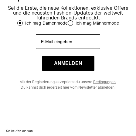
Sei die Erste, die neue Kollektionen, exklusive Offers
und die neuesten Fashion-Updates der weltweit
führenden Brands entdeckt.
Ich mag Damenmode
Ich mag Männermode
ANMELDEN
Mit der Registrierung akzeptierst du unsere
Bedingungen
.
Du kannst dich jederzeit
hier
vom Newsletter abmelden.
Sie kaufen ein von