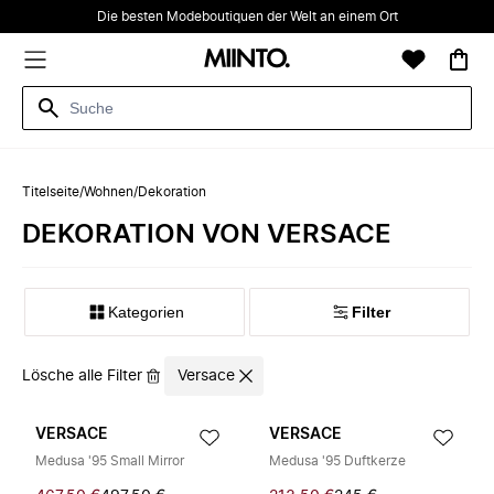
Die besten Modeboutiquen der Welt an einem Ort
Titelseite
/
Wohnen
/
Dekoration
DEKORATION VON VERSACE
Kategorien
Filter
Lösche alle Filter
Versace
VERSACE
VERSACE
Medusa '95 Small Mirror
Medusa '95 Duftkerze