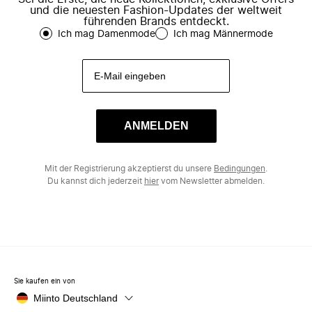
und die neuesten Fashion-Updates der weltweit
führenden Brands entdeckt.
Ich mag Damenmode
Ich mag Männermode
ANMELDEN
Mit der Registrierung akzeptierst du unsere
Bedingungen
.
Du kannst dich jederzeit
hier
vom Newsletter abmelden.
Sie kaufen ein von
Miinto Deutschland