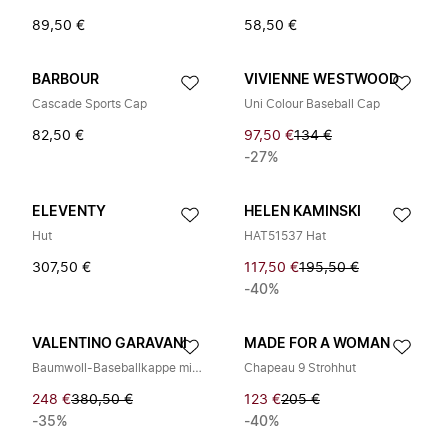
89,50 €
58,50 €
BARBOUR
VIVIENNE WESTWOOD
Cascade Sports Cap
Uni Colour Baseball Cap
82,50 €
97,50 €
134 €
-27%
ELEVENTY
HELEN KAMINSKI
Hut
HAT51537 Hat
307,50 €
117,50 €
195,50 €
-40%
VALENTINO GARAVANI
MADE FOR A WOMAN
Baumwoll-Baseballkappe mit Stickerei
Chapeau 9 Strohhut
248 €
380,50 €
123 €
205 €
-35%
-40%