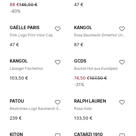
88 €
146,50 €
47 €
-40%
GAËLLE PARIS
KANGOL
Pink Logo Print Visor Cap
Rosa Baumwoll-Eimerhut Unisex
47 €
87 €
KANGOL
GCDS
Lässiger Fischerhut
Bucket Hut aus Kunstpelz
103,50 €
74,50 €
107,50 €
-31%
PATOU
RALPH LAUREN
Besticktes Logo Baumwoll-Eimerhut Rosa
Rosa Hüte
239 €
133,50 €
KITON
CATARZI 1910