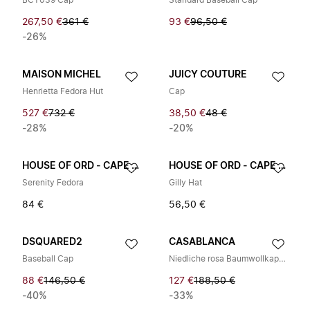
BCT039 Cap
Standard Baseball Cap
267,50 €
361 €
93 €
96,50 €
-26%
MAISON MICHEL
JUICY COUTURE
Henrietta Fedora Hut
Cap
527 €
732 €
38,50 €
48 €
-28%
-20%
HOUSE OF ORD - CAPE TOWN
HOUSE OF ORD - CAPE TOWN
Serenity Fedora
Gilly Hat
84 €
56,50 €
DSQUARED2
CASABLANCA
Baseball Cap
Niedliche rosa Baumwollkappe
88 €
146,50 €
127 €
188,50 €
-40%
-33%