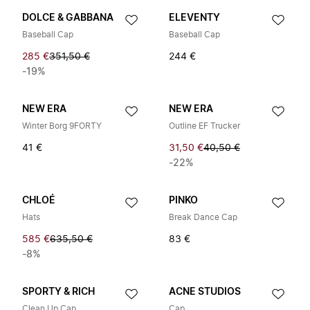
DOLCE & GABBANA
ELEVENTY
Baseball Cap
Baseball Cap
285 €
351,50 €
244 €
-19%
NEW ERA
NEW ERA
Winter Borg 9FORTY
Outline EF Trucker
41 €
31,50 €
40,50 €
-22%
CHLOÉ
PINKO
Hats
Break Dance Cap
585 €
635,50 €
83 €
-8%
SPORTY & RICH
ACNE STUDIOS
Clean Up Cap
Cap