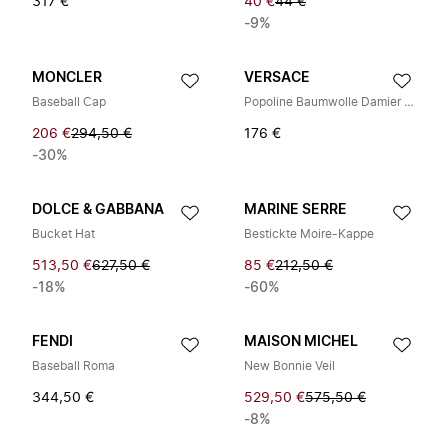
317 €
40 €
44 €
-9%
MONCLER
VERSACE
Baseball Cap
Popoline Baumwolle Damier Print+ Hut
206 €
294,50 €
176 €
-30%
DOLCE & GABBANA
MARINE SERRE
Bucket Hat
Bestickte Moire-Kappe
513,50 €
627,50 €
85 €
212,50 €
-18%
-60%
FENDI
MAISON MICHEL
Baseball Roma
New Bonnie Veil
344,50 €
529,50 €
575,50 €
-8%