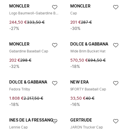
MONCLER
MONCLER
Logo Baumwoll-Gabardine Baseball Cap
Cap
244,50 €
333,50 €
201 €
287 €
-27%
-30%
MONCLER
DOLCE & GABBANA
Gabardine Baseball Cap
Wide Brim Bucket Hat
202 €
298 €
570,50 €
694,50 €
-32%
-18%
DOLCE & GABBANA
NEW ERA
Fedora Trilby
9FORTY Baseball Cap
1.808 €
2.217,50 €
33,50 €
40 €
-18%
-16%
INES DE LA FRESSANGE PARIS
GERTRUDE
Lennie Cap
JARON Trucker Cap