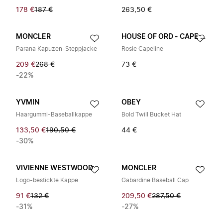
178 €
187 €
263,50 €
MONCLER
HOUSE OF ORD - CAPE TOWN
Parana Kapuzen-Steppjacke
Rosie Capeline
209 €
268 €
73 €
-22%
YVMIN
OBEY
Haargummi-Baseballkappe
Bold Twill Bucket Hat
133,50 €
190,50 €
44 €
-30%
VIVIENNE WESTWOOD
MONCLER
Logo-bestickte Kappe
Gabardine Baseball Cap
91 €
132 €
209,50 €
287,50 €
-31%
-27%