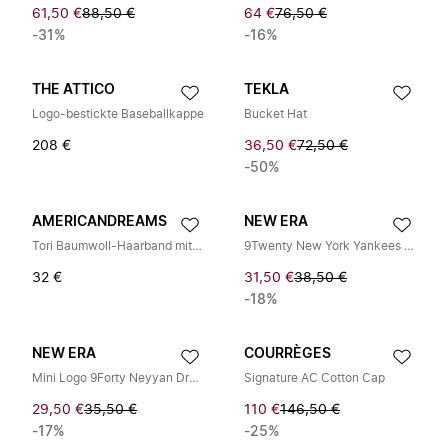
61,50 €
88,50 €
64 €
76,50 €
-31%
-16%
THE ATTICO
TEKLA
Logo-bestickte Baseballkappe
Bucket Hat
208 €
36,50 €
72,50 €
-50%
AMERICANDREAMS
NEW ERA
Tori Baumwoll-Haarband mit Twist
9Twenty New York Yankees Osfm Denim Hat
32 €
31,50 €
38,50 €
-18%
NEW ERA
COURRÈGES
Mini Logo 9Forty Neyyan Drswhi
Signature AC Cotton Cap
29,50 €
35,50 €
110 €
146,50 €
-17%
-25%