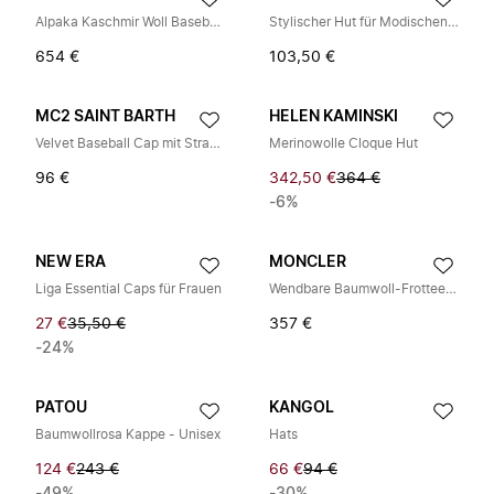
Alpaka Kaschmir Woll Baseball Cap
Stylischer Hut für Modischen Look
654 €
103,50 €
MC2 SAINT BARTH
HELEN KAMINSKI
Velvet Baseball Cap mit Strass-Schriftzug
Merinowolle Cloque Hut
96 €
342,50 €
364 €
-6%
NEW ERA
MONCLER
Liga Essential Caps für Frauen
Wendbare Baumwoll-Frottee-Decke
27 €
35,50 €
357 €
-24%
PATOU
KANGOL
Baumwollrosa Kappe - Unisex
Hats
124 €
243 €
66 €
94 €