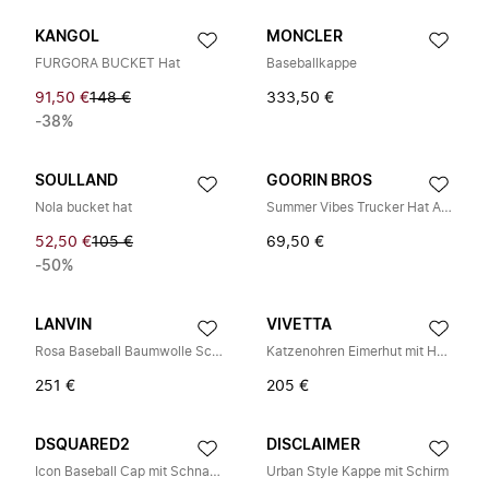
KANGOL
MONCLER
FURGORA BUCKET Hat
Baseballkappe
91,50 €
148 €
333,50 €
-38%
SOULLAND
GOORIN BROS
Nola bucket hat
Summer Vibes Trucker Hat Animal Farm
52,50 €
105 €
69,50 €
-50%
LANVIN
VIVETTA
Rosa Baseball Baumwolle Schirm Bestickter Hut
Katzenohren Eimerhut mit Herz-Ausschnitten
251 €
205 €
DSQUARED2
DISCLAIMER
Icon Baseball Cap mit Schnallenverschluss
Urban Style Kappe mit Schirm