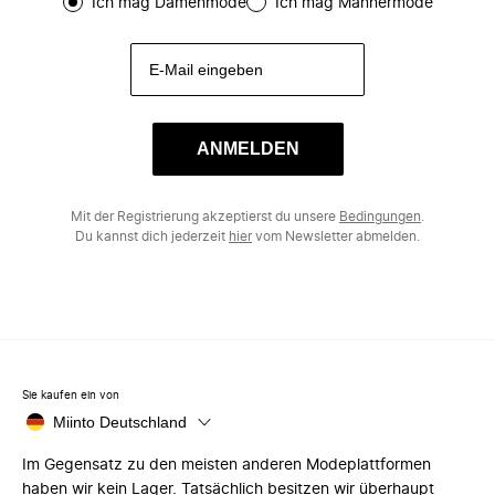
Ich mag Damenmode
Ich mag Männermode
ANMELDEN
Mit der Registrierung akzeptierst du unsere
Bedingungen
.
Du kannst dich jederzeit
hier
vom Newsletter abmelden.
Sie kaufen ein von
Miinto Deutschland
Im Gegensatz zu den meisten anderen Modeplattformen
haben wir kein Lager. Tatsächlich besitzen wir überhaupt