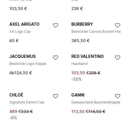
103,50 €
238 €
AXEL ARIGATO
BURBERRY
AA Logo Cap
Bestickter Canvas Bucket Hat
60 €
385,50 €
JACQUEMUS
RED VALENTINO
Bestickte Logo-Kappe
Haarband
Ab
124,50 €
103,50 €
208 €
-50%
CHLOÉ
GANNI
Signature Denim Cap
Gewaschene Baumwollkappe
489 €
533 €
113,50 €
114,50 €
-8%