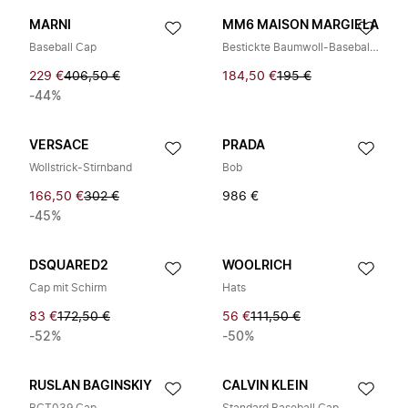
MARNI
MM6 MAISON MARGIELA
Baseball Cap
Bestickte Baumwoll-Baseballkappe
229 €
406,50 €
184,50 €
195 €
-44%
VERSACE
PRADA
Wollstrick-Stirnband
Bob
166,50 €
302 €
986 €
-45%
DSQUARED2
WOOLRICH
Cap mit Schirm
Hats
83 €
172,50 €
56 €
111,50 €
-52%
-50%
RUSLAN BAGINSKIY
CALVIN KLEIN