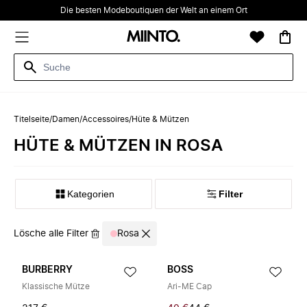
Die besten Modeboutiquen der Welt an einem Ort
Titelseite
/
Damen
/
Accessoires
/
Hüte & Mützen
HÜTE & MÜTZEN IN ROSA
Kategorien
Filter
Lösche alle Filter
Rosa
BURBERRY
BOSS
Klassische Mütze
Ari-ME Cap