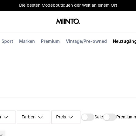
Die besten Modeboutiquen der Welt an einem Ort
Sport
Marken
Premium
Vintage/Pre-owned
Neuzugän
n
Farben
Preis
Sale
Premium