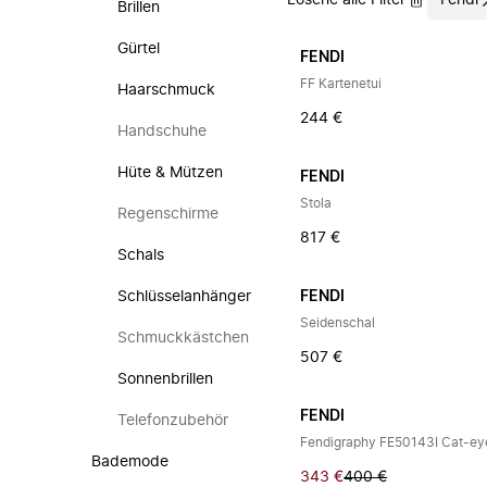
Lösche alle Filter
Fendi
Brillen
Gürtel
FENDI
FF Kartenetui
Haarschmuck
244 €
Handschuhe
Hüte & Mützen
FENDI
Stola
Regenschirme
817 €
Schals
Schlüsselanhänger
FENDI
Seidenschal
Schmuckkästchen
507 €
Sonnenbrillen
FENDI
Telefonzubehör
Fendigraphy FE50143I Cat-eye
Bademode
343 €
400 €