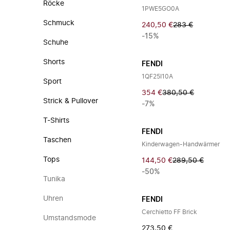
Röcke
1PWE5GO0A
Schmuck
240,50 €
283 €
-15%
Schuhe
Shorts
FENDI
1QF25I10A
Sport
354 €
380,50 €
Strick & Pullover
-7%
T-Shirts
FENDI
Taschen
Kinderwagen-Handwärmer
Tops
144,50 €
289,50 €
-50%
Tunika
Uhren
FENDI
Cerchietto FF Brick
Umstandsmode
273,50 €