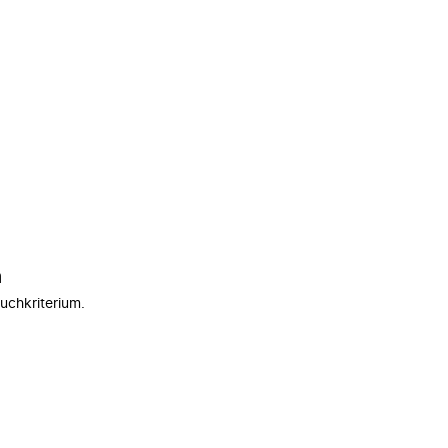
n
uchkriterium.