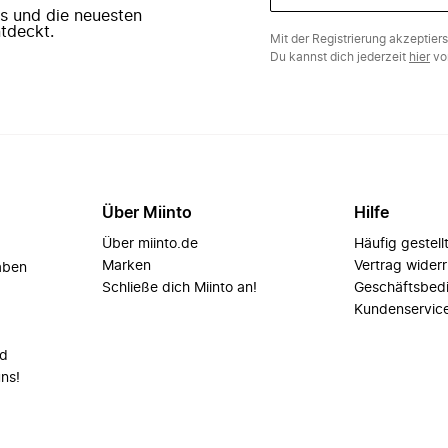
ers und die neuesten
tdeckt.
Mit der Registrierung akzeptier
Du kannst dich jederzeit
hier
vo
Über Miinto
Hilfe
Über miinto.de
Häufig gestell
Marken
Vertrag wider
aben
Schließe dich Miinto an!
Geschäftsbed
Kundenservic
nd
uns!