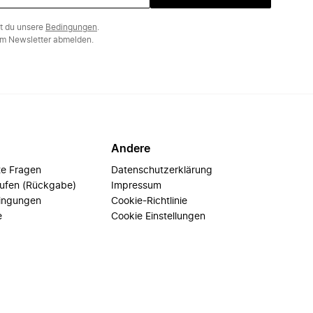
st du unsere
Bedingungen
.
m Newsletter abmelden.
Andere
te Fragen
Datenschutzerklärung
rufen (Rückgabe)
Impressum
ingungen
Cookie-Richtlinie
e
Cookie Einstellungen