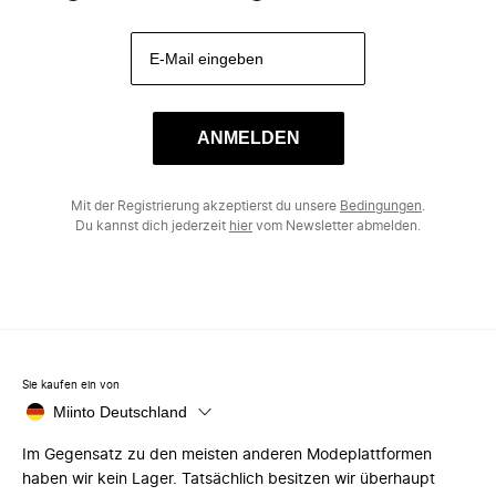
ANMELDEN
Mit der Registrierung akzeptierst du unsere
Bedingungen
.
Du kannst dich jederzeit
hier
vom Newsletter abmelden.
Sie kaufen ein von
Miinto Deutschland
Im Gegensatz zu den meisten anderen Modeplattformen
haben wir kein Lager. Tatsächlich besitzen wir überhaupt