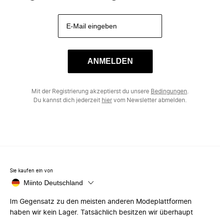
ANMELDEN
Mit der Registrierung akzeptierst du unsere
Bedingungen
.
Du kannst dich jederzeit
hier
vom Newsletter abmelden.
Sie kaufen ein von
Miinto Deutschland
Im Gegensatz zu den meisten anderen Modeplattformen
haben wir kein Lager. Tatsächlich besitzen wir überhaupt