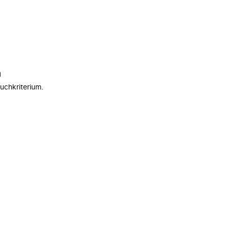
n
uchkriterium.