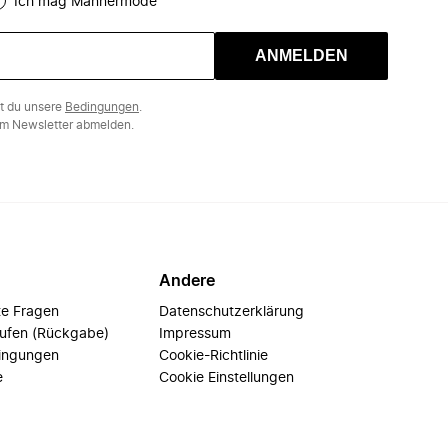
Ich mag Männermode
ANMELDEN
st du unsere
Bedingungen
.
m Newsletter abmelden.
Andere
te Fragen
Datenschutzerklärung
rufen (Rückgabe)
Impressum
ingungen
Cookie-Richtlinie
e
Cookie Einstellungen