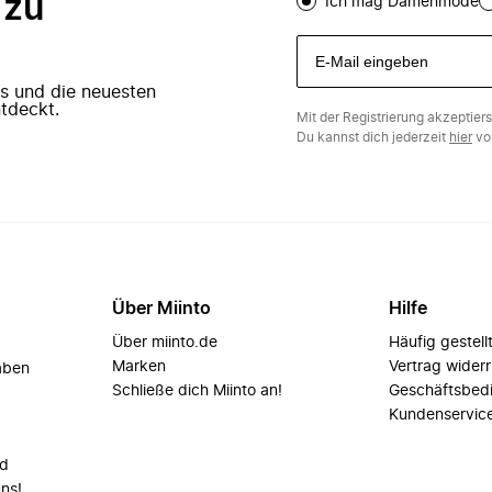
 zu
Ich mag Damenmode
ers und die neuesten
tdeckt.
Mit der Registrierung akzeptier
Du kannst dich jederzeit
hier
vo
Über Miinto
Hilfe
Über miinto.de
Häufig gestell
Marken
Vertrag wider
aben
Schließe dich Miinto an!
Geschäftsbed
Kundenservic
nd
uns!