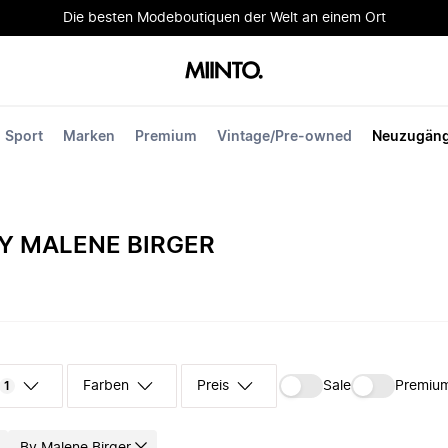
Die besten Modeboutiquen der Welt an einem Ort
Sport
Marken
Premium
Vintage/Pre-owned
Neuzugän
Y MALENE BIRGER
n
Farben
Preis
Sale
Premiu
1