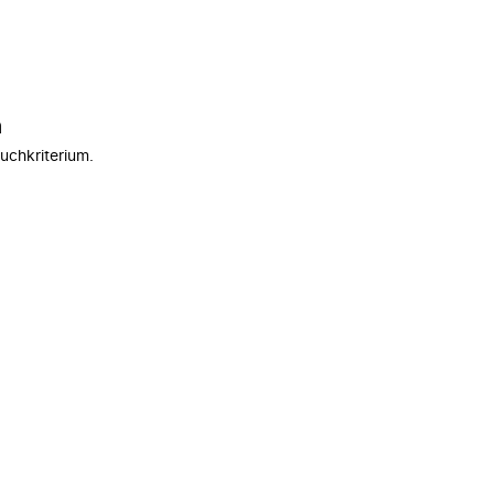
n
uchkriterium.