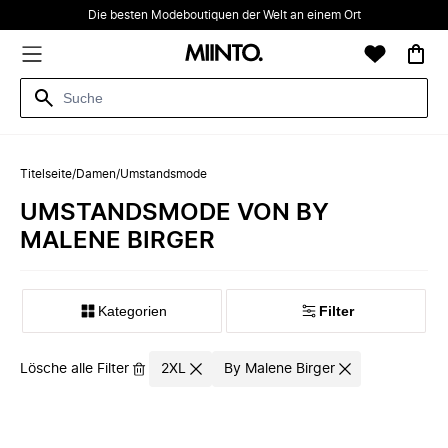
Die besten Modeboutiquen der Welt an einem Ort
Titelseite
/
Damen
/
Umstandsmode
UMSTANDSMODE VON BY
MALENE BIRGER
Kategorien
Filter
Lösche alle Filter
2XL
By Malene Birger