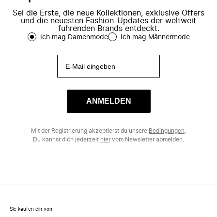
Sei die Erste, die neue Kollektionen, exklusive Offers
und die neuesten Fashion-Updates der weltweit
führenden Brands entdeckt.
Ich mag Damenmode
Ich mag Männermode
ANMELDEN
Mit der Registrierung akzeptierst du unsere
Bedingungen
.
Du kannst dich jederzeit
hier
vom Newsletter abmelden.
Sie kaufen ein von