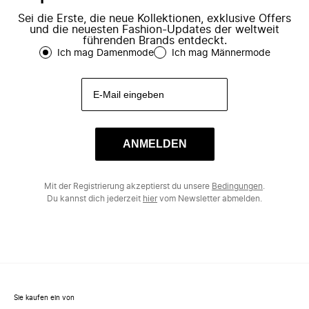
Sei die Erste, die neue Kollektionen, exklusive Offers
und die neuesten Fashion-Updates der weltweit
führenden Brands entdeckt.
Ich mag Damenmode
Ich mag Männermode
ANMELDEN
Mit der Registrierung akzeptierst du unsere
Bedingungen
.
Du kannst dich jederzeit
hier
vom Newsletter abmelden.
Sie kaufen ein von