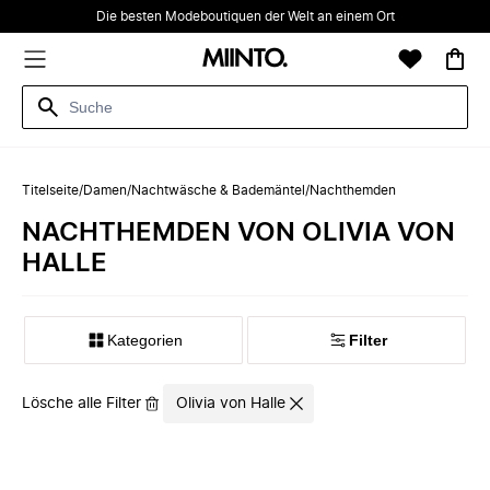
Die besten Modeboutiquen der Welt an einem Ort
Titelseite
/
Damen
/
Nachtwäsche & Bademäntel
/
Nachthemden
NACHTHEMDEN VON OLIVIA VON
HALLE
Kategorien
Filter
Lösche alle Filter
Olivia von Halle