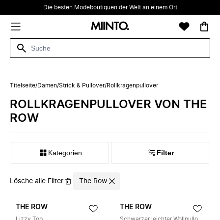
Die besten Modeboutiquen der Welt an einem Ort
Titelseite
/
Damen
/
Strick & Pullover
/
Rollkragenpullover
ROLLKRAGENPULLOVER VON THE
ROW
Kategorien
Filter
Lösche alle Filter
The Row
THE ROW
THE ROW
Lizzy Top
Schwarzer leichter Wollpullover mit langen Ärmeln