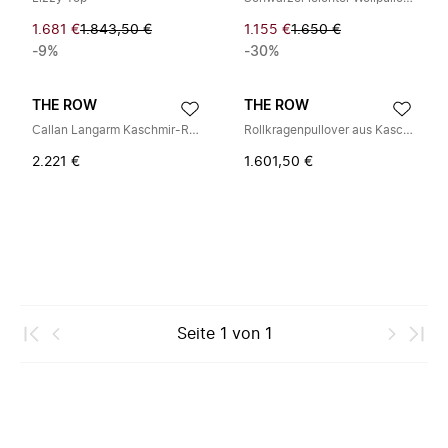
1.681 €
1.843,50 €
1.155 €
1.650 €
-9%
-30%
THE ROW
THE ROW
Callan Langarm Kaschmir-Rollkragenpullover
Rollkragenpullover aus Kaschmir
2.221 €
1.601,50 €
Seite
1
von
1