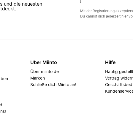
ers und die neuesten
tdeckt.
Mit der Registrierung akzeptier
Du kannst dich jederzeit
hier
vo
Über Miinto
Hilfe
Über miinto.de
Häufig gestell
Marken
Vertrag wider
aben
Schließe dich Miinto an!
Geschäftsbed
Kundenservic
nd
uns!