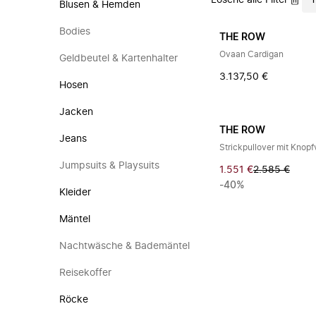
Lösche alle Filter
Blusen & Hemden
Bodies
THE ROW
Ovaan Cardigan
Geldbeutel & Kartenhalter
3.137,50 €
Hosen
Jacken
THE ROW
Jeans
Strickpullover mit Knopf
Jumpsuits & Playsuits
1.551 €
2.585 €
-40%
Kleider
Mäntel
Nachtwäsche & Bademäntel
Reisekoffer
Röcke