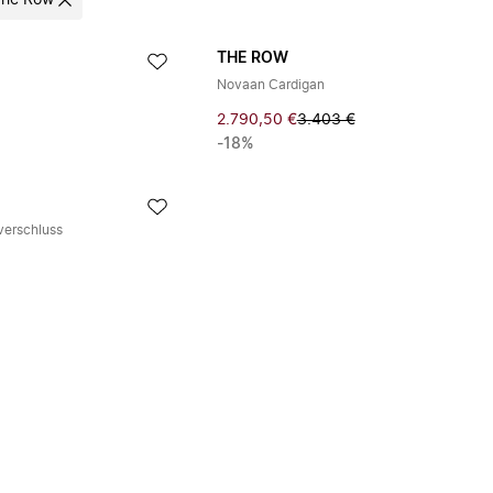
The Row
THE ROW
Novaan Cardigan
2.790,50 €
3.403 €
-18%
verschluss