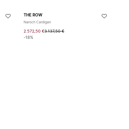
THE ROW
Naroch Cardigan
2.572,50 €
3.137,50 €
-18%