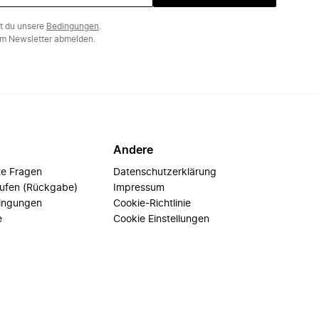
st du unsere
Bedingungen
.
m Newsletter abmelden.
Andere
te Fragen
Datenschutzerklärung
rufen (Rückgabe)
Impressum
ingungen
Cookie-Richtlinie
e
Cookie Einstellungen