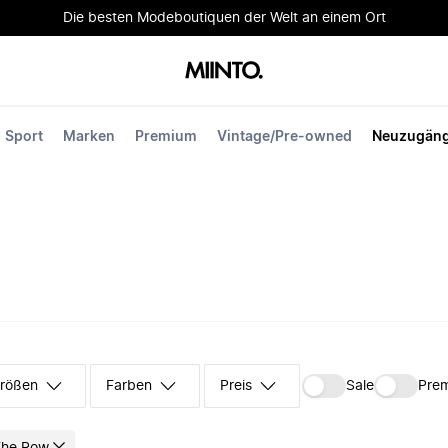
Die besten Modeboutiquen der Welt an einem Ort
Sport
Marken
Premium
Vintage/Pre-owned
Neuzugän
rößen
Farben
Preis
Sale
Pre