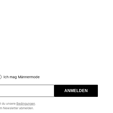
Ich mag Männermode
ANMELDEN
st du unsere
Bedingungen
.
m Newsletter abmelden.