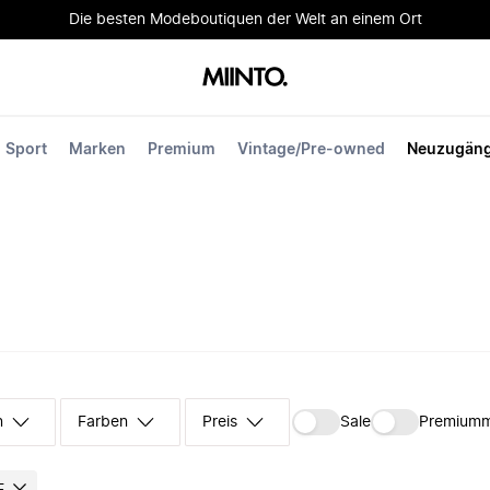
Die besten Modeboutiquen der Welt an einem Ort
Sport
Marken
Premium
Vintage/Pre-owned
Neuzugän
n
Farben
Preis
Sale
Premium