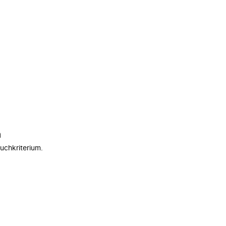
n
uchkriterium.