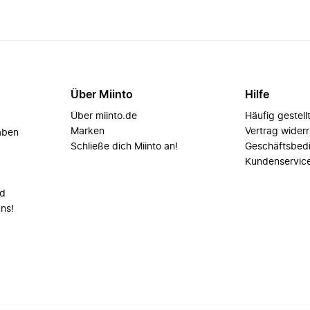
Über Miinto
Hilfe
Über miinto.de
Häufig gestell
Marken
Vertrag wider
aben
Schließe dich Miinto an!
Geschäftsbed
Kundenservic
nd
uns!