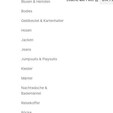
Lösche alle Filter
D.A.T.
Blusen & Hemden
Bodies
Geldbeutel & Kartenhalter
Hosen
Jacken
Jeans
Jumpsuits & Playsuits
Kleider
Mäntel
Nachtwäsche &
Bademäntel
Reisekoffer
Röcke