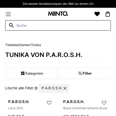
Die besten Modeboutiquen der Welt an einem Ort
Titelseite
/
Damen
/
Tunika
TUNIKA VON P.A.R.O.S.H.
Kategorien
Filter
Lösche alle Filter
P.A.R.O.S.H.
P.A.R.O.S.H.
P.A.R.O.S.H.
Lace Shirt
Blaue ärmellose taillierte Bluse