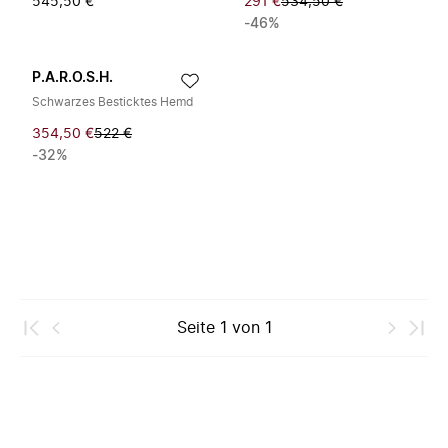
545,50 €
291 €
534,50 €
-46%
P.A.R.O.S.H.
Schwarzes Besticktes Hemd
354,50 €
522 €
-32%
Seite
1
von
1