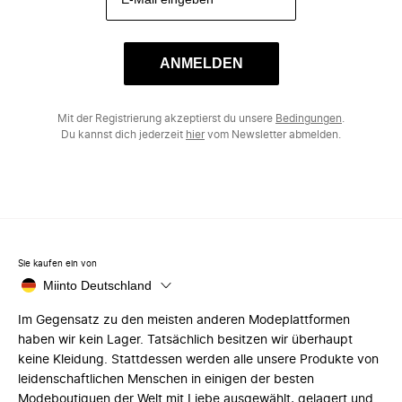
ANMELDEN
Mit der Registrierung akzeptierst du unsere
Bedingungen
.
Du kannst dich jederzeit
hier
vom Newsletter abmelden.
Sie kaufen ein von
Miinto Deutschland
Im Gegensatz zu den meisten anderen Modeplattformen
haben wir kein Lager. Tatsächlich besitzen wir überhaupt
keine Kleidung. Stattdessen werden alle unsere Produkte von
leidenschaftlichen Menschen in einigen der besten
Modeboutiquen der Welt mit Liebe ausgewählt, gelagert und