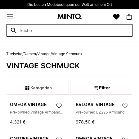
Die besten Modeboutiquen der Welt an einem Ort
Titelseite
/
Damen
/
Vintage
/
Vintage Schmuck
VINTAGE SCHMUCK
Kategorien
Filter
OMEGA VINTAGE
BVLGARI VINTAGE
Pre-owned Vintage Armbanduhr
Pre-owned BZ22S Armbanduhr
4.321 €
978,50 €