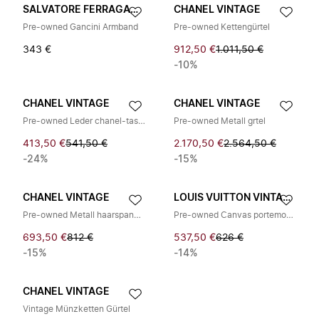
SALVATORE FERRAGAMO PRE-OWNED
CHANEL VINTAGE
Pre-owned Gancini Armband
Pre-owned Kettengürtel
343 €
912,50 €
1.011,50 €
-10%
CHANEL VINTAGE
CHANEL VINTAGE
Pre-owned Leder chanel-taschen
Pre-owned Metall grtel
413,50 €
541,50 €
2.170,50 €
2.564,50 €
-24%
-15%
CHANEL VINTAGE
LOUIS VUITTON VINTAGE
Pre-owned Metall haarspangen
Pre-owned Canvas portemonnaies
693,50 €
812 €
537,50 €
626 €
-15%
-14%
CHANEL VINTAGE
Vintage Münzketten Gürtel