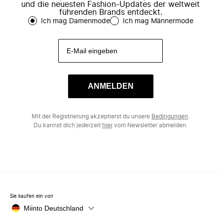
und die neuesten Fashion-Updates der weltweit
führenden Brands entdeckt.
Ich mag Damenmode
Ich mag Männermode
ANMELDEN
Mit der Registrierung akzeptierst du unsere
Bedingungen
.
Du kannst dich jederzeit
hier
vom Newsletter abmelden.
Sie kaufen ein von
Miinto Deutschland