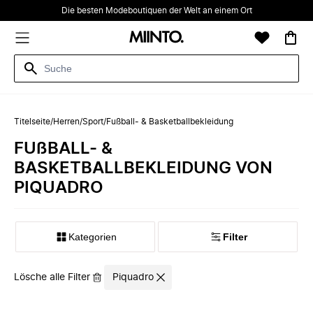
Die besten Modeboutiquen der Welt an einem Ort
Titelseite
/
Herren
/
Sport
/
Fußball- & Basketballbekleidung
FUßBALL- &
BASKETBALLBEKLEIDUNG VON
PIQUADRO
Kategorien
Filter
Lösche alle Filter
Piquadro