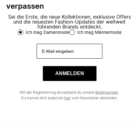
verpassen
Sei die Erste, die neue Kollektionen, exklusive Offers
und die neuesten Fashion-Updates der weltweit
führenden Brands entdeckt.
Ich mag Damenmode
Ich mag Männermode
ANMELDEN
Mit der Registrierung akzeptierst du unsere
Bedingungen
.
Du kannst dich jederzeit
hier
vom Newsletter abmelden.