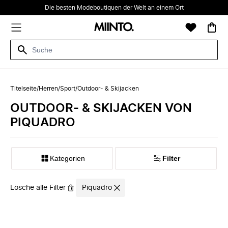
Die besten Modeboutiquen der Welt an einem Ort
Titelseite
/
Herren
/
Sport
/
Outdoor- & Skijacken
OUTDOOR- & SKIJACKEN VON
PIQUADRO
Kategorien
Filter
Lösche alle Filter
Piquadro