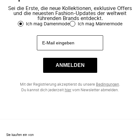
Sei die Erste, die neue Kollektionen, exklusive Offers
und die neuesten Fashion-Updates der weltweit
führenden Brands entdeckt.
Ich mag Damenmode
Ich mag Männermode
ANMELDEN
Mit der Registrierung akzeptierst du unsere
Bedingungen
.
Du kannst dich jederzeit
hier
vom Newsletter abmelden.
Sie kaufen ein von