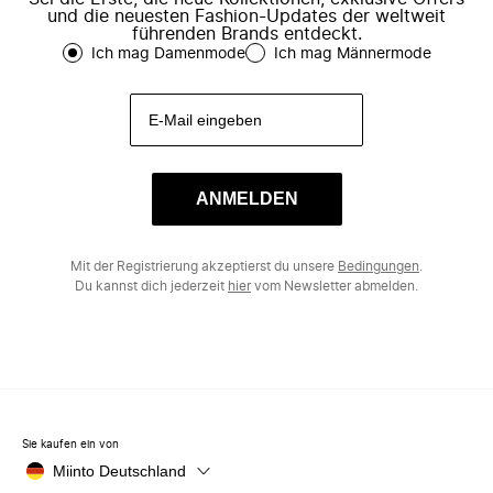
und die neuesten Fashion-Updates der weltweit
führenden Brands entdeckt.
Ich mag Damenmode
Ich mag Männermode
ANMELDEN
Mit der Registrierung akzeptierst du unsere
Bedingungen
.
Du kannst dich jederzeit
hier
vom Newsletter abmelden.
Sie kaufen ein von
Miinto Deutschland