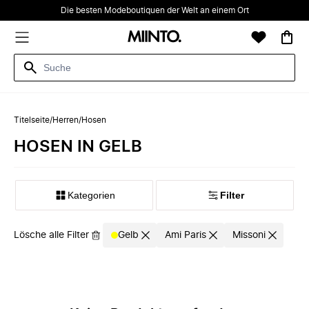
Die besten Modeboutiquen der Welt an einem Ort
Titelseite
/
Herren
/
Hosen
HOSEN IN GELB
Kategorien
Filter
Lösche alle Filter
Gelb
Ami Paris
Missoni