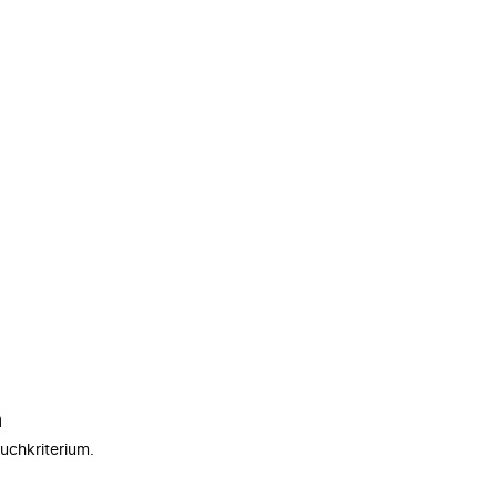
n
uchkriterium.