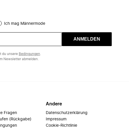
Ich mag Männermode
ANMELDEN
st du unsere
Bedingungen
.
m Newsletter abmelden.
Andere
te Fragen
Datenschutzerklärung
rufen (Rückgabe)
Impressum
ingungen
Cookie-Richtlinie