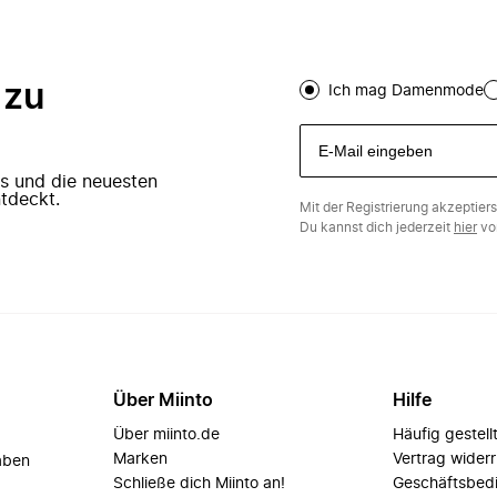
 zu
Ich mag Damenmode
ers und die neuesten
tdeckt.
Mit der Registrierung akzeptier
Du kannst dich jederzeit
hier
vo
Über Miinto
Hilfe
Über miinto.de
Häufig gestell
Marken
Vertrag wider
aben
Schließe dich Miinto an!
Geschäftsbed