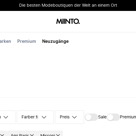
Die besten Modeboutiquen der Welt an einem Ort
arken
Premium
Neuzugänge
n
Farben
Preis
Sale
Premiu
1