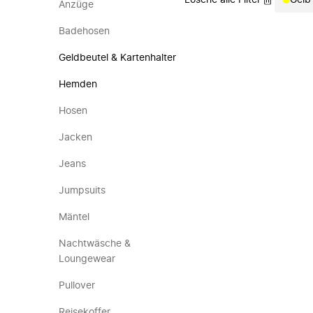
Lösche alle Filter
Gelb
Anzüge
Badehosen
Geldbeutel & Kartenhalter
Hemden
Hosen
Jacken
Jeans
Jumpsuits
Mäntel
Nachtwäsche &
Loungewear
Pullover
Reisekoffer