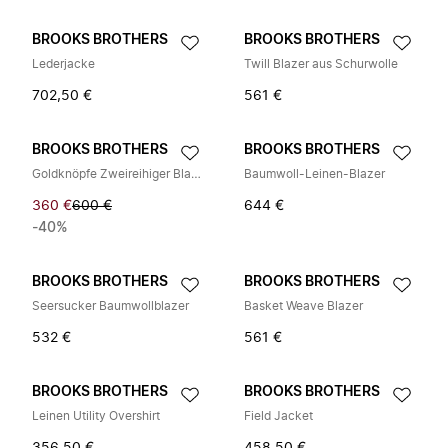
BROOKS BROTHERS
BROOKS BROTHERS
Lederjacke
Twill Blazer aus Schurwolle
702,50 €
561 €
BROOKS BROTHERS
BROOKS BROTHERS
Goldknöpfe Zweireihiger Blazer aus Schurwolle
Baumwoll-Leinen-Blazer
360 €
600 €
644 €
-40%
BROOKS BROTHERS
BROOKS BROTHERS
Seersucker Baumwollblazer
Basket Weave Blazer
532 €
561 €
BROOKS BROTHERS
BROOKS BROTHERS
Leinen Utility Overshirt
Field Jacket