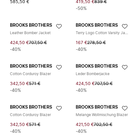
585,50 €
419,50 €
839 €
-50%
BROOKS BROTHERS
BROOKS BROTHERS
Leather Bomber Jacket
Terry Logo Cotton Varsity Jacket
424,50 €
707,50 €
167 €
278,50 €
-40%
-40%
BROOKS BROTHERS
BROOKS BROTHERS
Cotton Corduroy Blazer
Leder Bomberjacke
342,50 €
571 €
424,50 €
707,50 €
-40%
-40%
BROOKS BROTHERS
BROOKS BROTHERS
Cotton Corduroy Blazer
Melange Wollmischung Blazer
342,50 €
571 €
421,50 €
702,50 €
-40%
-40%