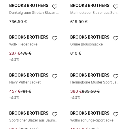
BROOKS BROTHERS
BROOKS BROTHERS
Dunkelgrauer Stretch Blazer aus Schurwolle
Marineblauer Blazer aus Schurwolle und Leinen
736,50 €
619,50 €
BROOKS BROTHERS
BROOKS BROTHERS
Woll-Fliegerjacke
Grüne Blousonjacke
287 €
478 €
610 €
-40%
BROOKS BROTHERS
BROOKS BROTHERS
Navy Puffer Jacket
Herringbone Muster Sport Jackett
457 €
761 €
380 €
633,50 €
-40%
-40%
BROOKS BROTHERS
BROOKS BROTHERS
Sportlicher Blazer aus Baumwoll- und Schurwollmischung
Wollmischungs-Sportjacke