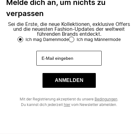
Melde dich an, um nichts zu
verpassen
Sei die Erste, die neue Kollektionen, exklusive Offers
und die neuesten Fashion-Updates der weltweit
führenden Brands entdeckt.
Ich mag Damenmode
Ich mag Männermode
ANMELDEN
Mit der Registrierung akzeptierst du unsere
Bedingungen
.
Du kannst dich jederzeit
hier
vom Newsletter abmelden.