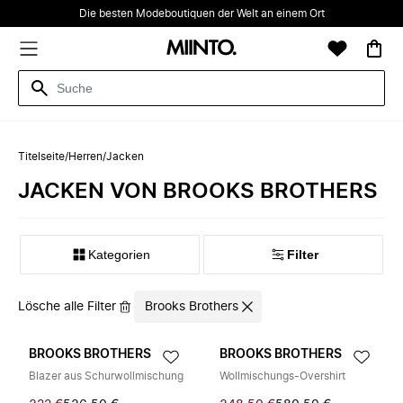
Die besten Modeboutiquen der Welt an einem Ort
Titelseite
/
Herren
/
Jacken
JACKEN VON BROOKS BROTHERS
Kategorien
Filter
Lösche alle Filter
Brooks Brothers
BROOKS BROTHERS
BROOKS BROTHERS
Blazer aus Schurwollmischung
Wollmischungs-Overshirt