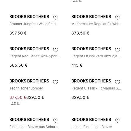
-40%
BROOKS BROTHERS
BROOKS BROTHERS
Brauner Jungfrau Wolle Seide Leinen Blend Blazer
Marineblauer Regular Fit Wollmischung Blazer
897,50 €
673,50 €
BROOKS BROTHERS
BROOKS BROTHERS
Regent Regular-fit Woll-Sportmantel
Regent Fit Wollkaro Anzugjacke
585,50 €
415 €
BROOKS BROTHERS
BROOKS BROTHERS
Technischer Bomber
Regent Classic-Fit Madras Sport Coat
377,50 €
629,50 €
629,50 €
-40%
BROOKS BROTHERS
BROOKS BROTHERS
Einreihiger Blazer aus Schurwolle
Leinen Einreihiger Blazer