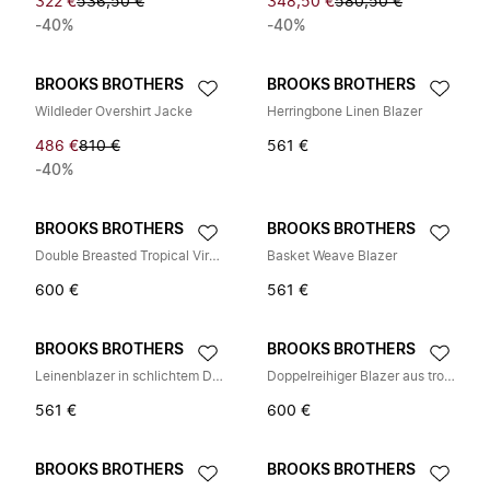
322 €
536,50 €
348,50 €
580,50 €
-40%
-40%
BROOKS BROTHERS
BROOKS BROTHERS
Wildleder Overshirt Jacke
Herringbone Linen Blazer
486 €
810 €
561 €
-40%
BROOKS BROTHERS
BROOKS BROTHERS
Double Breasted Tropical Virgin Wool Blazer
Basket Weave Blazer
600 €
561 €
BROOKS BROTHERS
BROOKS BROTHERS
Leinenblazer in schlichtem Design
Doppelreihiger Blazer aus tropischer Schurwolle
561 €
600 €
BROOKS BROTHERS
BROOKS BROTHERS