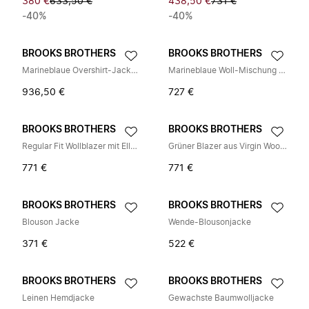
380 €
633,50 €
438,50 €
731 €
-40%
-40%
BROOKS BROTHERS
BROOKS BROTHERS
Marineblaue Overshirt-Jacke aus Schurwolle
Marineblaue Woll-Mischung Overshirt Jacke
936,50 €
727 €
BROOKS BROTHERS
BROOKS BROTHERS
Regular Fit Wollblazer mit Ellenbogen-Patches
Grüner Blazer aus Virgin Wool-Cashmere-Mischung
771 €
771 €
BROOKS BROTHERS
BROOKS BROTHERS
Blouson Jacke
Wende-Blousonjacke
371 €
522 €
BROOKS BROTHERS
BROOKS BROTHERS
Leinen Hemdjacke
Gewachste Baumwolljacke