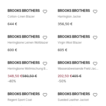
BROOKS BROTHERS
BROOKS BROTHERS
Cotton-Linen Blazer
Harrington Jacke
644 €
356,50 €
BROOKS BROTHERS
BROOKS BROTHERS
Herringbone Leinen Wollblazer
Virgin Wool Blazer
600 €
605 €
BROOKS BROTHERS
BROOKS BROTHERS
Herringbone Wollmischung Blazer
Wasserabweisende Field Jacket mit Pfirsich-Touch
348,50 €
580,50 €
202,50 €
405 €
-40%
-50%
BROOKS BROTHERS
BROOKS BROTHERS
Regent Sport Coat
Sueded Leather Jacket