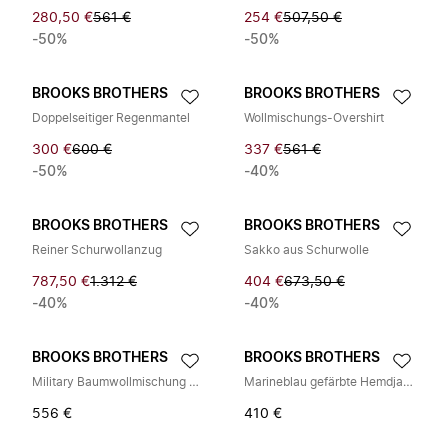
280,50 €
561 €
254 €
507,50 €
-50%
-50%
BROOKS BROTHERS
BROOKS BROTHERS
Doppelseitiger Regenmantel
Wollmischungs-Overshirt
300 €
600 €
337 €
561 €
-50%
-40%
BROOKS BROTHERS
BROOKS BROTHERS
Reiner Schurwollanzug
Sakko aus Schurwolle
787,50 €
1.312 €
404 €
673,50 €
-40%
-40%
BROOKS BROTHERS
BROOKS BROTHERS
Military Baumwollmischung Feldjacke
Marineblau gefärbte Hemdjacke
556 €
410 €