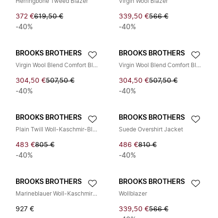
Herringbone Tweed Blazer
Virgin Wool Blazer
372 €
619,50 €
339,50 €
566 €
-40%
-40%
BROOKS BROTHERS
BROOKS BROTHERS
Virgin Wool Blend Comfort Blazer
Virgin Wool Blend Comfort Blazer
304,50 €
507,50 €
304,50 €
507,50 €
-40%
-40%
BROOKS BROTHERS
BROOKS BROTHERS
Plain Twill Woll-Kaschmir-Blazer
Suede Overshirt Jacket
483 €
805 €
486 €
810 €
-40%
-40%
BROOKS BROTHERS
BROOKS BROTHERS
Marineblauer Woll-Kaschmir-Blazer
Wollblazer
927 €
339,50 €
566 €