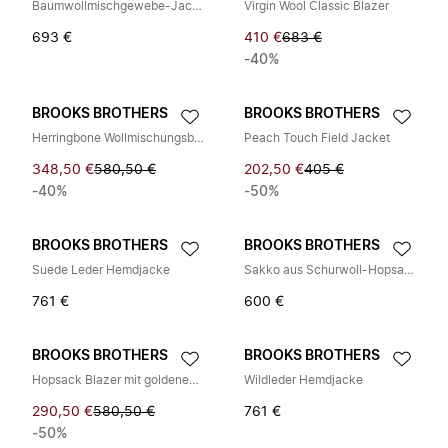
Baumwollmischgewebe-Jacke
Virgin Wool Classic Blazer
693 €
410 €
683 €
-40%
BROOKS BROTHERS
BROOKS BROTHERS
Herringbone Wollmischungsblazer
Peach Touch Field Jacket
348,50 €
580,50 €
202,50 €
405 €
-40%
-50%
BROOKS BROTHERS
BROOKS BROTHERS
Suede Leder Hemdjacke
Sakko aus Schurwoll-Hopsack, zweireihig
761 €
600 €
BROOKS BROTHERS
BROOKS BROTHERS
Hopsack Blazer mit goldenen Knöpfen
Wildleder Hemdjacke
290,50 €
580,50 €
761 €
-50%