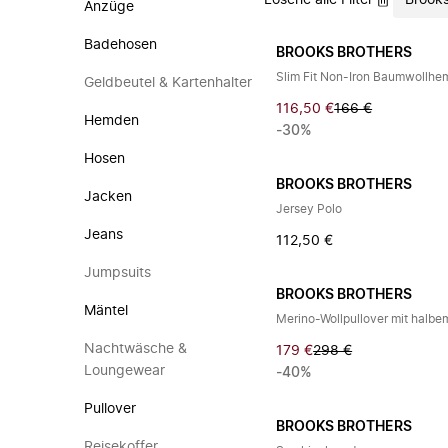
Lösche alle Filter
Brooks
Anzüge
Badehosen
BROOKS BROTHERS
Slim Fit Non-Iron Baumwollhe
Geldbeutel & Kartenhalter
116,50 €
166 €
Hemden
-30%
Hosen
BROOKS BROTHERS
Jacken
Jersey Polo
Jeans
112,50 €
Jumpsuits
BROOKS BROTHERS
Mäntel
Merino-Wollpullover mit halbe
Nachtwäsche &
179 €
298 €
Loungewear
-40%
Pullover
BROOKS BROTHERS
Reisekoffer