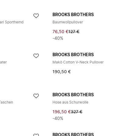
BROOKS BROTHERS
fari Sporthemd
Baumwollpullover
76,50 €
127 €
-40%
BROOKS BROTHERS
ater
Makò Cotton V-Neck Pullover
190,50 €
BROOKS BROTHERS
 Taschen
Hose aus Schurwolle
196,50 €
327 €
-40%
BROOKS BROTHERS