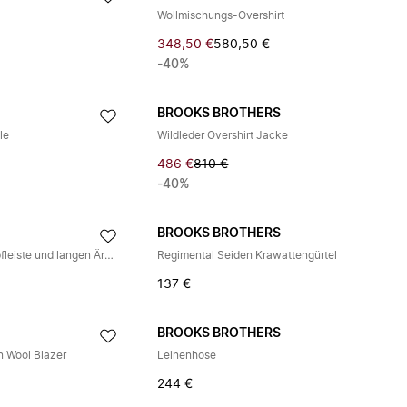
g
Wollmischungs-Overshirt
348,50 €
580,50 €
-40%
BROOKS BROTHERS
le
Wildleder Overshirt Jacke
486 €
810 €
-40%
BROOKS BROTHERS
Hemd mit durchgehender Knopfleiste und langen Ärmeln
Regimental Seiden Krawattengürtel
137 €
BROOKS BROTHERS
n Wool Blazer
Leinenhose
244 €