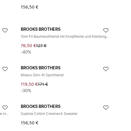
156,50 €
BROOKS BROTHERS
Slim Fit Baumwollhemd mit Knopfleiste und Kleidungsstückfärbung
76,50 €
127 €
-40%
BROOKS BROTHERS
Milano Slim-fit Sporthemd
119,50 €
171 €
-30%
BROOKS BROTHERS
Bügelfreies Hemd aus Stretch-Supima-Baumwolle mit Ainsley-Kragen in traditioneller Passform
Supima Cotton Crewneck Sweater
156,50 €