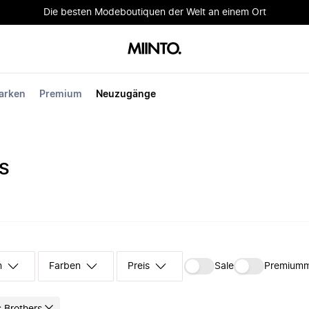
Die besten Modeboutiquen der Welt an einem Ort
arken
Premium
Neuzugänge
S
n
Farben
Preis
Sale
Premium