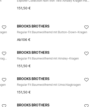
en
Explorer Collection Non-Iron Twill Ainsley Kragen Hemdbluse
151,50 €
BROOKS BROTHERS
ragen
Regular Fit Baumwollhemd mit Button-Down-Kragen
Ab
106 €
BROOKS BROTHERS
Slim Fit Non-Iron Performance Shirt mit Ainsley-Kragen
Regular Fit Baumwollhemd mit Ainsley-Kragen
151,50 €
BROOKS BROTHERS
ragen
Regular Fit Baumwollhemd mit Umschlagkragen
151,50 €
BROOKS BROTHERS